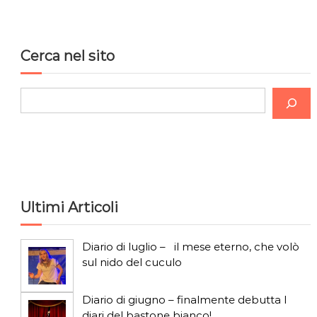
i
o
Cerca nel sito
n
C
e
e
a
r
c
r
a
t
Ultimi Articoli
i
Diario di luglio – il mese eterno, che volò
c
sul nido del cuculo
o
Diario di giugno – finalmente debutta I
diari del bastone bianco!