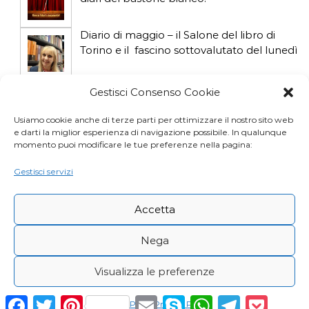
l
i
Diario di maggio – il Salone del libro di
Torino e il fascino sottovalutato del lunedì
Diario di aprile: si gioca col gatto influencer
Gestisci Consenso Cookie
Usiamo cookie anche di terze parti per ottimizzare il nostro sito web
e darti la miglior esperienza di navigazione possibile. In qualunque
Diario di marzo: salva il gatto e non fidarti
momento puoi modificare le tue preferenze nella pagina:
della vicina di casa
Gestisci servizi
Accetta
Nega
Visualizza le preferenze
Copyright © Desy Icardi |
Privacy Policy
|
Cookie
F
T
P
E
S
W
T
P
Cookie Policy
Privacy Policy