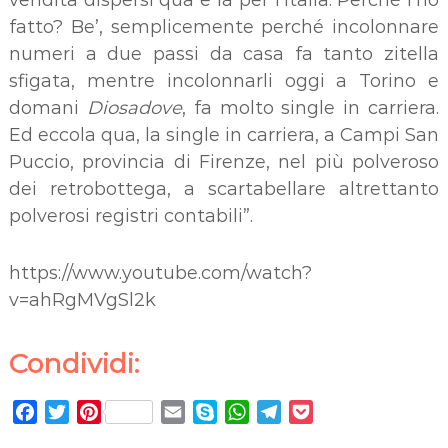
vendita dispersi qua e là per l’Italia. Perché l’ho
fatto? Be’, semplicemente perché incolonnare
numeri a due passi da casa fa tanto zitella
sfigata, mentre incolonnarli oggi a Torino e
domani
Diosadove
, fa molto single in carriera.
Ed eccola qua, la single in carriera, a Campi San
Puccio, provincia di Firenze, nel più polveroso
dei retrobottega, a scartabellare altrettanto
polverosi registri contabili”.
https://www.youtube.com/watch?
v=ahRgMVgSl2k
Condividi:
F
T
P
E
S
W
T
P
a
w
i
m
k
h
e
o