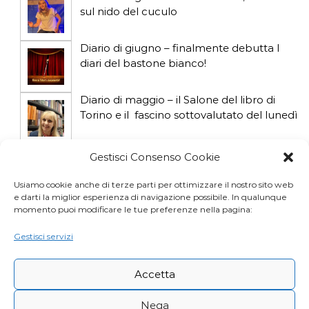
o
sul nido del cuculo
l
Diario di giugno – finalmente debutta I
i
diari del bastone bianco!
Diario di maggio – il Salone del libro di
Torino e il fascino sottovalutato del lunedì
Diario di aprile: si gioca col gatto influencer
Gestisci Consenso Cookie
Usiamo cookie anche di terze parti per ottimizzare il nostro sito web
e darti la miglior esperienza di navigazione possibile. In qualunque
Diario di marzo: salva il gatto e non fidarti
momento puoi modificare le tue preferenze nella pagina:
della vicina di casa
Gestisci servizi
Accetta
Nega