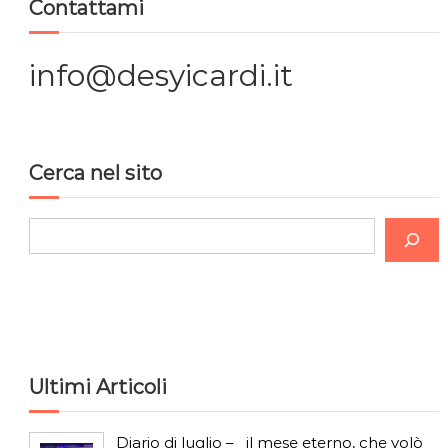
z
Contattami
i
info@desyicardi.it
o
n
Cerca nel sito
e
a
C
e
r
r
c
t
a
i
Ultimi Articoli
c
Diario di luglio – il mese eterno, che volò