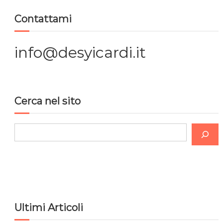
a
Contattami
z
i
info@desyicardi.it
o
n
Cerca nel sito
e
C
a
e
r
r
c
t
a
i
Ultimi Articoli