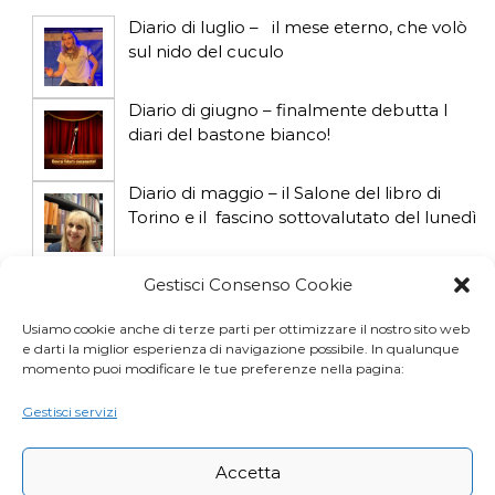
c
Diario di luglio – il mese eterno, che volò
o
sul nido del cuculo
l
Diario di giugno – finalmente debutta I
diari del bastone bianco!
i
Diario di maggio – il Salone del libro di
Torino e il fascino sottovalutato del lunedì
Diario di aprile: si gioca col gatto influencer
Gestisci Consenso Cookie
Usiamo cookie anche di terze parti per ottimizzare il nostro sito web
e darti la miglior esperienza di navigazione possibile. In qualunque
Diario di marzo: salva il gatto e non fidarti
momento puoi modificare le tue preferenze nella pagina:
della vicina di casa
Gestisci servizi
Accetta