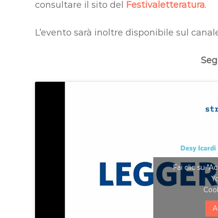
consultare il sito del
Festivaletteratura
.
L’evento sarà inoltre disponibile sul cana
Segu
Fai clic su "A
Y
Cook
A