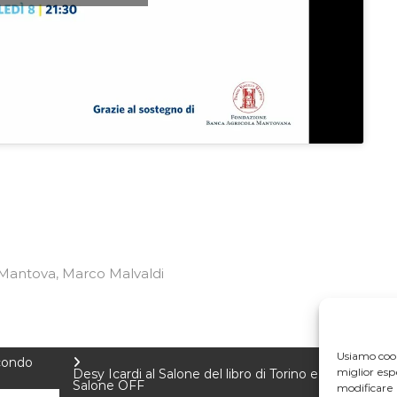
Mantova
Marco Malvaldi
,
Usiamo cook
econdo
miglior es
Desy Icardi al Salone del libro di Torino e al
Salone OFF
modificare 