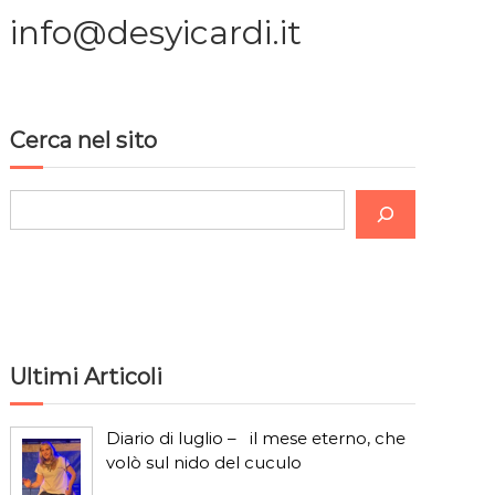
info@desyicardi.it
Cerca nel sito
C
e
r
c
a
Ultimi Articoli
Diario di luglio – il mese eterno, che
volò sul nido del cuculo