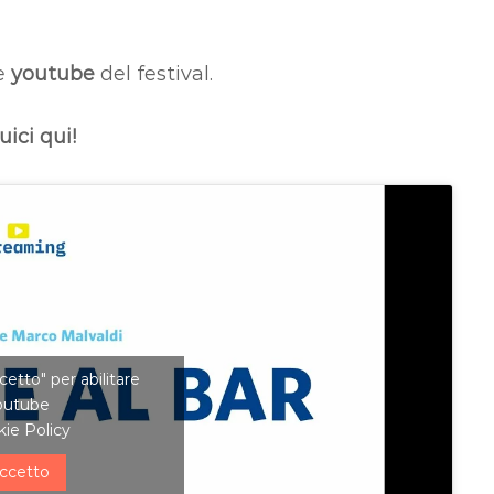
le
youtube
del festival.
ici qui!
ccetto" per abilitare
outube
ie Policy
ccetto