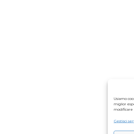
Usiamo cook
miglior es
modificare 
Gestisci ser