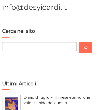
info@desyicardi.it
Cerca nel sito
C
e
r
c
a
Ultimi Articoli
Diario di luglio – il mese eterno, che
volò sul nido del cuculo