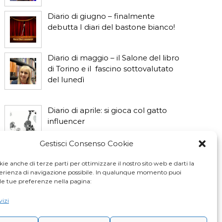
Diario di giugno – finalmente
debutta I diari del bastone bianco!
Diario di maggio – il Salone del libro
di Torino e il fascino sottovalutato
del lunedì
Diario di aprile: si gioca col gatto
influencer
Gestisci Consenso Cookie
Diario di marzo: salva il gatto e non
fidarti della vicina di casa
ie anche di terze parti per ottimizzare il nostro sito web e darti la
perienza di navigazione possibile. In qualunque momento puoi
le tue preferenze nella pagina:
vizi