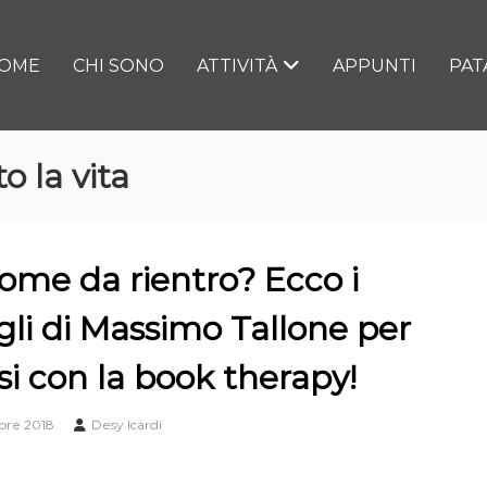
OME
CHI SONO
ATTIVITÀ
APPUNTI
PAT
o la vita
ome da rientro? Ecco i
gli di Massimo Tallone per
si con la book therapy!
bre 2018
Desy Icardi