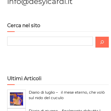
info@desyicardi.it
Cerca nel sito
C
e
r
c
a
Ultimi Articoli
Diario di luglio – il mese eterno, che volò
sul nido del cuculo
Diario di giugno – finalmente debutta I