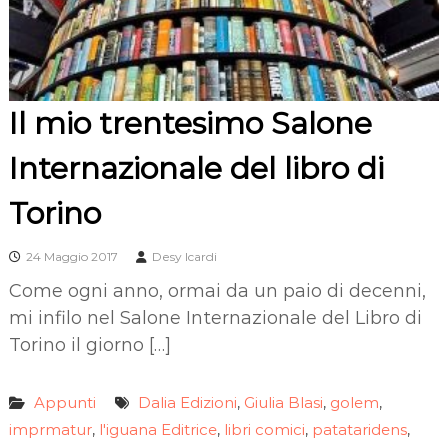
Il mio trentesimo Salone
Internazionale del libro di
Torino
24 Maggio 2017
Desy Icardi
Come ogni anno, ormai da un paio di decenni,
mi infilo nel Salone Internazionale del Libro di
Torino il giorno […]
Appunti
Dalia Edizioni
Giulia Blasi
golem
,
,
,
imprmatur
l'iguana Editrice
libri comici
patataridens
,
,
,
,