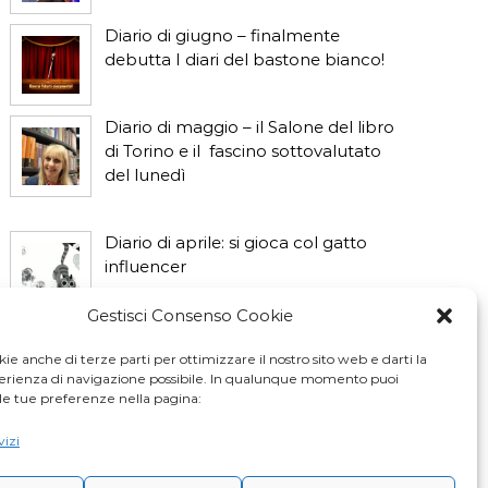
Diario di giugno – finalmente
debutta I diari del bastone bianco!
Diario di maggio – il Salone del libro
di Torino e il fascino sottovalutato
del lunedì
Diario di aprile: si gioca col gatto
influencer
Gestisci Consenso Cookie
Diario di marzo: salva il gatto e non
fidarti della vicina di casa
ie anche di terze parti per ottimizzare il nostro sito web e darti la
perienza di navigazione possibile. In qualunque momento puoi
le tue preferenze nella pagina:
vizi