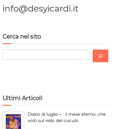
info@desyicardi.it
Cerca nel sito
C
e
r
c
a
Ultimi Articoli
Diario di luglio – il mese eterno, che
volò sul nido del cuculo