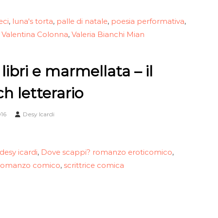
eci
luna's torta
palle di natale
poesia performativa
,
,
,
,
Valentina Colonna
Valeria Bianchi Mian
,
,
libri e marmellata – il
h letterario
016
Desy Icardi
desy icardi
Dove scappi? romanzo eroticomico
,
,
romanzo comico
scrittrice comica
,