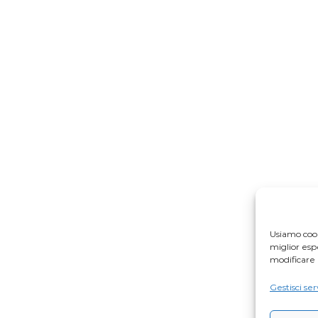
Usiamo cook
miglior es
modificare 
Gestisci ser