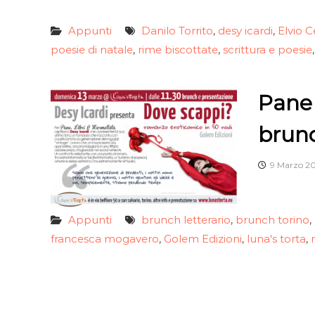
Appunti
Danilo Torrito
desy icardi
Elvio C
,
,
poesie di natale
rime biscottate
scrittura e poesie
,
,
Pane 
brunc
9 Marzo 2
Appunti
brunch letterario
brunch torino
,
,
francesca mogavero
Golem Edizioni
luna's torta
,
,
,