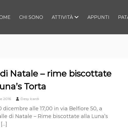
OME
CHI SONO
ATTIVITÀ
APPUNTI
PAT
 di Natale – rime biscottate
Luna’s Torta
e 2016
Desy Icardi
 dicembre alle 17,00 in via Belfiore 50, a
lle di Natale – Rime biscottate alla Luna’s
[…]