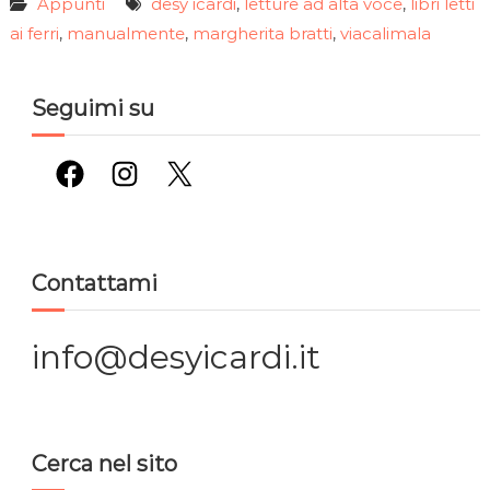
Appunti
desy icardi
letture ad alta voce
libri letti
,
,
ai ferri
manualmente
margherita bratti
viacalimala
,
,
,
Seguimi su
Facebook
Instagram
X
Contattami
info@desyicardi.it
Cerca nel sito