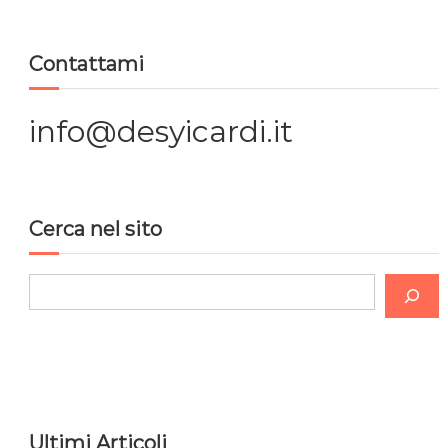
Contattami
info@desyicardi.it
Cerca nel sito
C
e
r
c
a
Ultimi Articoli