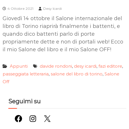
4 Ottobre 2021
Desy Icardi
Giovedì 14 ottobre il Salone internazionale del
libro di Torino riaprirà finalmente i battenti, e
quando dico battenti parlo di porte
propriamente dette e non di portali web! Ecco
il mio Salone del libro e il mio Salone OFF!
Appunti
davide rondoni
desy icardi
fazi editore
,
,
,
passeggiata letteraria
salone del libro di torino
Salone
,
,
Off
Seguimi su
Facebook
Instagram
X