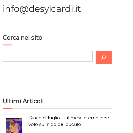
info@desyicardi.it
Cerca nel sito
C
e
r
c
a
Ultimi Articoli
Diario di luglio – il mese eterno, che
volò sul nido del cuculo