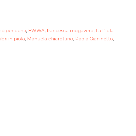
indipendenti
EWWA
francesca mogavero
La Piola
,
,
,
libri in piola
Manuela chiarottino
Paola Gianinetto
,
,
,