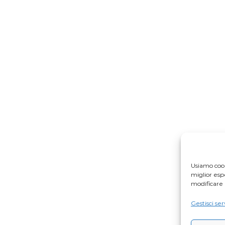
Usiamo cook
miglior es
modificare 
Gestisci ser