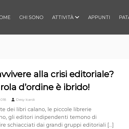
OME
CHI SONO
ATTIVITÀ
APPUNTI
PAT
vvivere alla crisi editoriale?
rola d’ordine è ibrido!
2018
Desy Icardi
e dei libri calano, le piccole librerie
o, gli editori indipendenti temono di
e schiacciati dai grandi gruppi editoriali […]