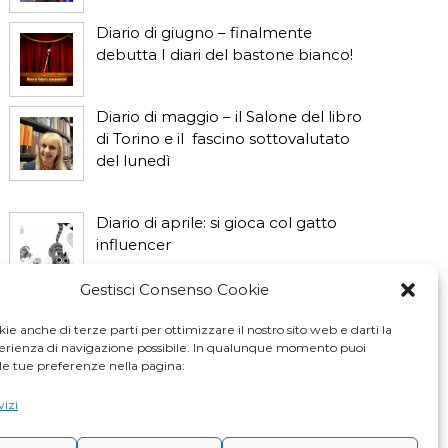
Diario di giugno – finalmente
debutta I diari del bastone bianco!
Diario di maggio – il Salone del libro
di Torino e il fascino sottovalutato
del lunedì
Diario di aprile: si gioca col gatto
influencer
Gestisci Consenso Cookie
Diario di marzo: salva il gatto e non
fidarti della vicina di casa
ie anche di terze parti per ottimizzare il nostro sito web e darti la
perienza di navigazione possibile. In qualunque momento puoi
le tue preferenze nella pagina:
vizi