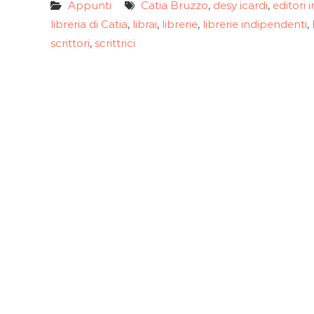
Appunti
Catia Bruzzo
desy icardi
editori 
,
,
libreria di Catia
librai
librerie
librerie indipendenti
,
,
,
,
scrittori
scrittrici
,