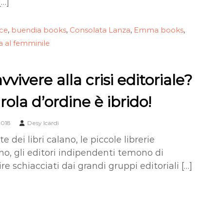
[…]
ice
buendia books
Consolata Lanza
Emma books
,
,
,
,
ra al femminile
vvivere alla crisi editoriale?
rola d’ordine è ibrido!
2018
Desy Icardi
e dei libri calano, le piccole librerie
o, gli editori indipendenti temono di
e schiacciati dai grandi gruppi editoriali […]