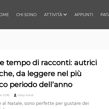
OME
CHI SONO
ATTIVITÀ
APPUNTI
PAT
e tempo di racconti: autrici
he, da leggere nel più
o periodo dell’anno
e 2018
Desy Icardi
e al Natale, sono perfette per gustare dei