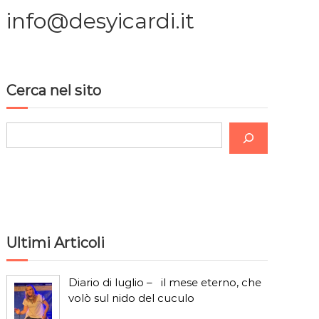
info@desyicardi.it
Cerca nel sito
C
e
r
c
a
Ultimi Articoli
Diario di luglio – il mese eterno, che
volò sul nido del cuculo