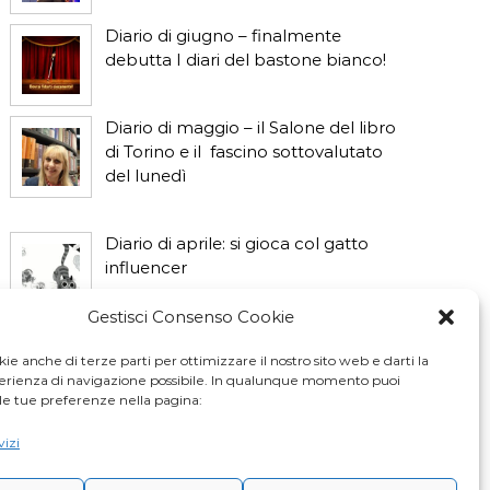
Diario di giugno – finalmente
debutta I diari del bastone bianco!
Diario di maggio – il Salone del libro
di Torino e il fascino sottovalutato
del lunedì
Diario di aprile: si gioca col gatto
influencer
Gestisci Consenso Cookie
Diario di marzo: salva il gatto e non
fidarti della vicina di casa
ie anche di terze parti per ottimizzare il nostro sito web e darti la
perienza di navigazione possibile. In qualunque momento puoi
le tue preferenze nella pagina:
vizi