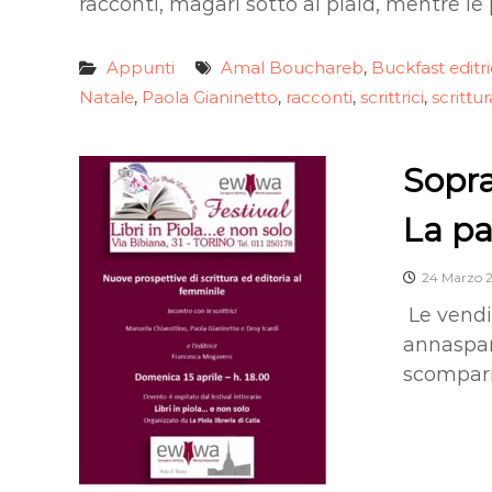
racconti, magari sotto al plaid, mentre le 
Appunti
Amal Bouchareb
Buckfast editr
,
Natale
Paola Gianinetto
racconti
scrittrici
scrittu
,
,
,
,
Sopra
La pa
24 Marzo 
Le vendit
annaspan
scomparir