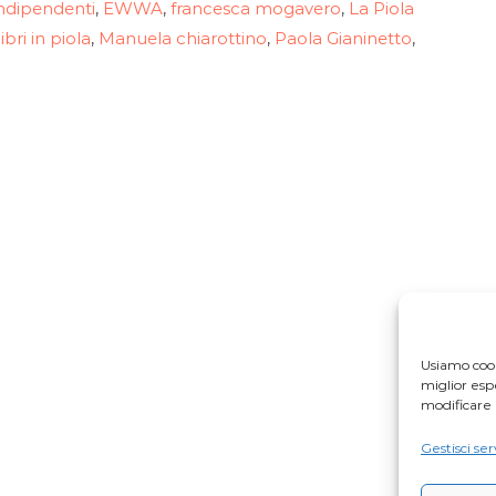
indipendenti
EWWA
francesca mogavero
La Piola
,
,
,
libri in piola
Manuela chiarottino
Paola Gianinetto
,
,
,
Usiamo cook
miglior es
modificare 
Gestisci ser