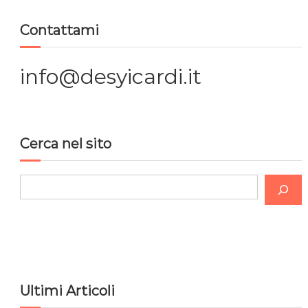
g
Contattami
a
z
info@desyicardi.it
i
o
Cerca nel sito
n
C
e
e
r
a
c
r
a
t
Ultimi Articoli