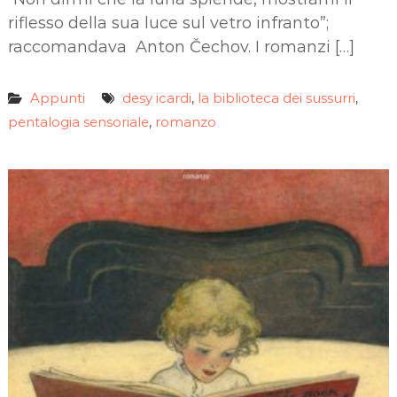
riflesso della sua luce sul vetro infranto”;
raccomandava Anton Čechov. I romanzi […]
Appunti
desy icardi
la biblioteca dei sussurri
,
,
pentalogia sensoriale
romanzo
,