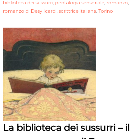
biblioteca dei sussurri
pentalogia sensoriale
romanzo
,
,
,
romanzo di Desy Icardi
scrittrice italiana
Torino
,
,
La biblioteca dei sussurri – il