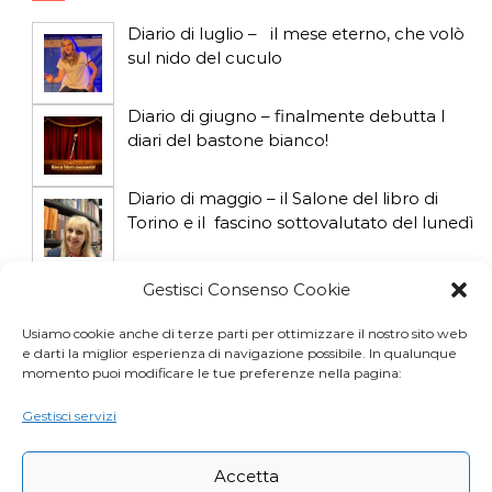
i
Diario di luglio – il mese eterno, che volò
sul nido del cuculo
c
o
Diario di giugno – finalmente debutta I
diari del bastone bianco!
l
Diario di maggio – il Salone del libro di
i
Torino e il fascino sottovalutato del lunedì
Diario di aprile: si gioca col gatto influencer
Gestisci Consenso Cookie
Usiamo cookie anche di terze parti per ottimizzare il nostro sito web
e darti la miglior esperienza di navigazione possibile. In qualunque
Diario di marzo: salva il gatto e non fidarti
momento puoi modificare le tue preferenze nella pagina:
della vicina di casa
Gestisci servizi
Accetta