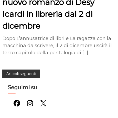
nuovo romanzo di Desy
Icardi in libreria dal 2 di
dicembre
Dopo L’annusatrice di libri e La ragazza con la
macchina da scrivere, il 2 di dicembre uscirà il
terzo capitolo della pentalogia di […]
N
Articoli seguenti
a
Seguimi su
v
Facebook
Instagram
X
i